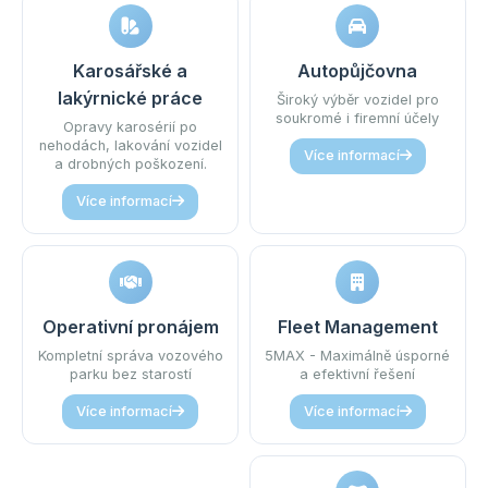
Karosářské a
Autopůjčovna
lakýrnické práce
Široký výběr vozidel pro
soukromé i firemní účely
Opravy karosérií po
nehodách, lakování vozidel
Více informací
a drobných poškození.
Více informací
Operativní pronájem
Fleet Management
Kompletní správa vozového
5MAX - Maximálně úsporné
parku bez starostí
a efektivní řešení
Více informací
Více informací